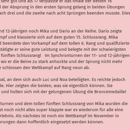
sehr gut und als 17 verpasste er das Finale der besten 16
der Absprung in den ersten Sprung gelang in beiden Übungen
 nach drei und die zweite nach acht Sprüngen beenden musste. Die
d 12-jährigen noch Mika und Dario an der Reihe. Dario zeigte
pf und klassierte sich auf dem guten 15. Schlussrang. Mika
d beendete den Vorkampf auf dem tollen 6. Rang und qualifizierte
estätigte er seine gute Leistung und belegte mit der schwierigsten
fünften Schlussrang! Im Synchronturnen der 11- und 12-jährigen
, wo er die Beine zu stark anhockte und der Sprung nicht mehr
Sie schlossen den Wettkampf auf Rang neun ab.
val, an dem sich auch Luc und Noa beteiligten. Es reichte jedoch
le. Hier zeigten die beiden, was sie eigentlich können. Sie
 und holten sich mit der gelungenen Übung die Broncemedaille!
turnen und dem tollen fünften Schlussrang von Mika wurden die
t noch nicht alles super klappte war es wiederum für alle eine
rlebnis. Als nächstes ist noch ein Wettkampf im November in
ahrungen dann hoffentlich eingesetzt werden können.