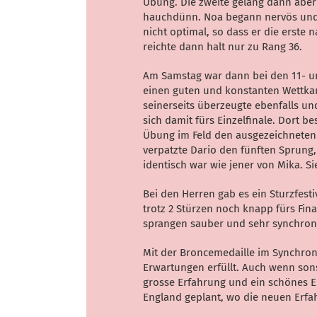
Übung. Die zweite gelang dann aber 
hauchdünn. Noa begann nervös und 
nicht optimal, so dass er die erste
reichte dann halt nur zu Rang 36.
Am Samstag war dann bei den 11- un
einen guten und konstanten Wettkam
seinerseits überzeugte ebenfalls un
sich damit fürs Einzelfinale. Dort b
Übung im Feld den ausgezeichneten 
verpatzte Dario den fünften Sprung
identisch war wie jener von Mika. 
Bei den Herren gab es ein Sturzfesti
trotz 2 Stürzen noch knapp fürs Fina
sprangen sauber und sehr synchron
Mit der Broncemedaille im Synchron
Erwartungen erfüllt. Auch wenn sons
grosse Erfahrung und ein schönes E
England geplant, wo die neuen Erf