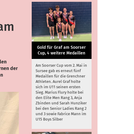
 am
Gold für Graf am Soorser
Cup, 4 weitere Medaillen
len
Am Soorser Cup vom 2. Mai in
rnen der
Sursee gab es erneut fünf
en
Medaillen für die Grenchner
Athleten. Aurel Graf holte
sich im U11 seinen ersten
Sieg. Marius Flury holte bei
den Elite Men Rang 3, Anja
Zbinden und Sarah Hunziker
bei den Senior Ladies Rang 2
und 3 sowie Fabrice Mann im
U15 Boys Silber