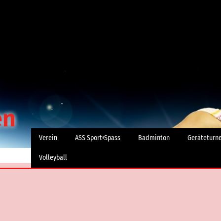
Verein
ASS Sport+Spass
Badminton
Geräteturn
Volleyball