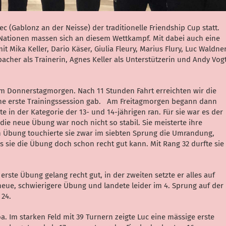
ec (Gablonz an der Neisse) der traditionelle Friendship Cup statt.
Nationen massen sich an diesem Wettkampf. Mit dabei auch eine
t Mika Keller, Dario Käser, Giulia Fleury, Marius Flury, Luc Waldne
cher als Trainerin, Agnes Keller als Unterstützerin und Andy Vog
am Donnerstagmorgen. Nach 11 Stunden Fahrt erreichten wir die
eine erste Trainingssession gab. Am Freitagmorgen begann dann
te in der Kategorie der 13- und 14-jährigen ran. Für sie war es der
die neue Übung war noch nicht so stabil. Sie meisterte ihre
en Übung touchierte sie zwar im siebten Sprung die Umrandung,
s sie die Übung doch schon recht gut kann. Mit Rang 32 durfte sie
 erste Übung gelang recht gut, in der zweiten setzte er alles auf
neue, schwierigere Übung und landete leider im 4. Sprung auf der
g 24.
a. Im starken Feld mit 39 Turnern zeigte Luc eine mässige erste