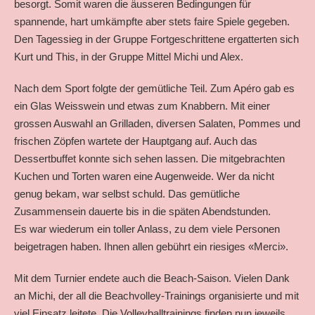
besorgt. Somit waren die äusseren Bedingungen für
spannende, hart umkämpfte aber stets faire Spiele gegeben.
Den Tagessieg in der Gruppe Fortgeschrittene ergatterten sich
Kurt und This, in der Gruppe Mittel Michi und Alex.
Nach dem Sport folgte der gemütliche Teil. Zum Apéro gab es
ein Glas Weisswein und etwas zum Knabbern. Mit einer
grossen Auswahl an Grilladen, diversen Salaten, Pommes und
frischen Zöpfen wartete der Hauptgang auf. Auch das
Dessertbuffet konnte sich sehen lassen. Die mitgebrachten
Kuchen und Torten waren eine Augenweide. Wer da nicht
genug bekam, war selbst schuld. Das gemütliche
Zusammensein dauerte bis in die späten Abendstunden.
Es war wiederum ein toller Anlass, zu dem viele Personen
beigetragen haben. Ihnen allen gebührt ein riesiges «Merci».
Mit dem Turnier endete auch die Beach-Saison. Vielen Dank
an Michi, der all die Beachvolley-Trainings organisierte und mit
viel Einsatz leitete. Die Volleyballtrainings finden nun jeweils