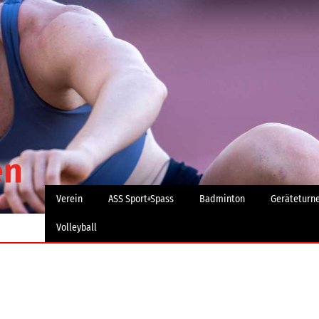
Verein
ASS Sport+Spass
Badminton
Geräteturn
Volleyball