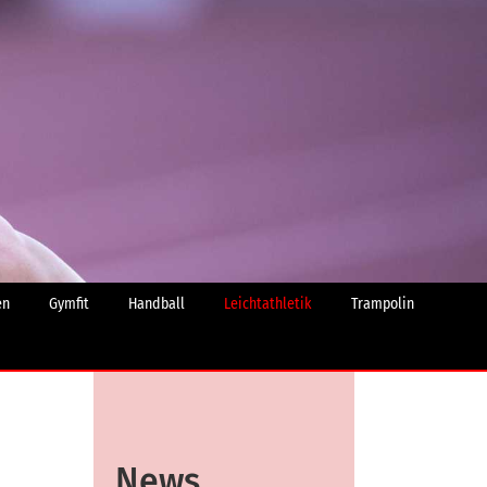
en
Gymfit
Handball
Leichtathletik
Trampolin
News