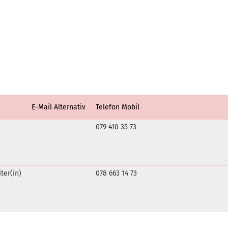
E-Mail Alternativ
Telefon Mobil
079 410 35 73
ter(in)
078 663 14 73